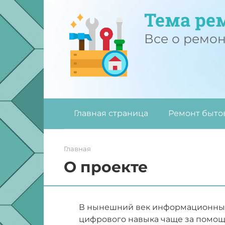
Перейти
Тема ре
к
контенту
Все о ремо
Главная страница
Ремонт быто
Главная
О проекте
В нынешний век информационных
цифрового навыка чаще за помощ