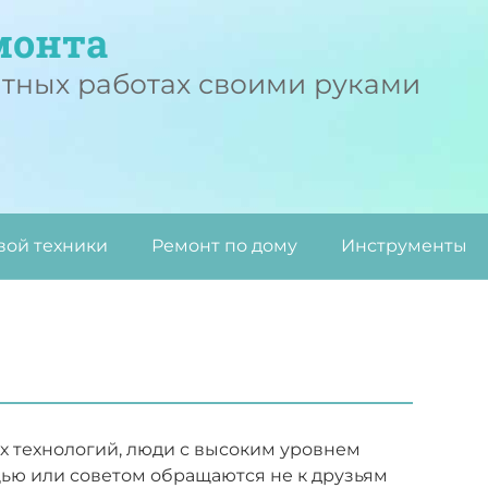
монта
нтных работах своими руками
вой техники
Ремонт по дому
Инструменты
 технологий, люди с высоким уровнем
ью или советом обращаются не к друзьям